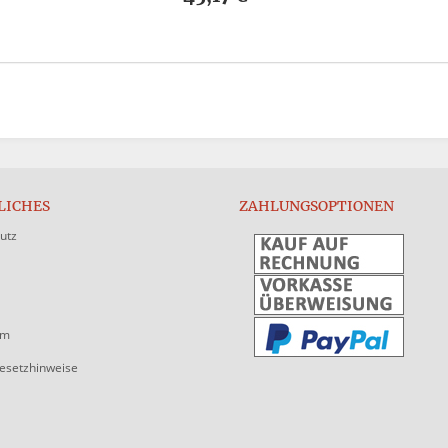
LICHES
ZAHLUNGSOPTIONEN
utz
um
gesetzhinweise