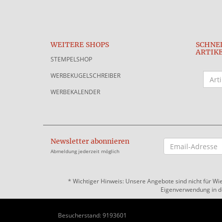
WEITERE SHOPS
SCHNE
ARTIK
STEMPELSHOP
WERBEKUGELSCHREIBER
WERBEKALENDER
Newsletter abonnieren
EMAIL-
ADRESSE
Abmeldung jederzeit möglich
*
Wichtiger Hinweis: Unsere Angebote sind nicht für Wi
Eigenverwendung in der
Besucherstand: 9193601