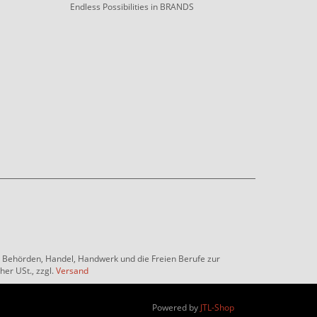
Endless Possibilities in BRANDS
e, Behörden, Handel, Handwerk und die Freien Berufe zur
her USt., zzgl.
Versand
Powered by
JTL-Shop