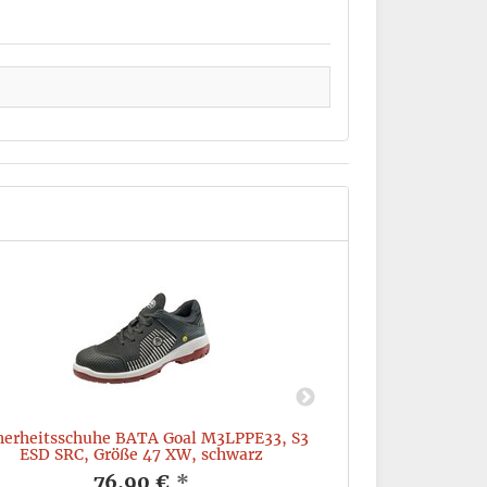
herheitsschuhe BATA Goal M3LPPE33, S3
Sicherheitsschu
ESD SRC, Größe 47 XW, schwarz
S1P ESD SRC,
76,90 €
*