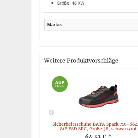
Größe: 48 XW.
Marke:
Weitere Produktvorschläge
 Marie S3 ESD,
Sicherheitsschuhe BATA Spark 719-664
rün
S1P ESD SRC, Größe 38, schwarz/rot
*
64,53 €
*