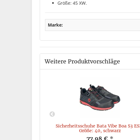
Größe: 45 XW.
Marke:
Weitere Produktvorschläge
oal M3LPPE33, S3
Sicherheitsschuhe Bata Vibe Boa S3 ES
W, schwarz
Größe: 40, schwarz
*
77,98 €
*