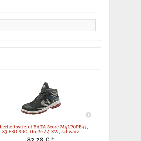
cherheitsstiefel BATA Score M4LP0PE33,
Sicherheitsschu
S3 ESD SRC, Größe 44 XW, schwarz
ESD SR
82,28 €
*