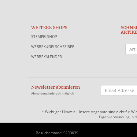
WEITERE SHOPS
SCHNE
ARTIK
STEMPELSHOP
WERBEKUGELSCHREIBER
WERBEKALENDER
Newsletter abonnieren
EMAIL-
ADRESSE
Abmeldung jederzeit möglich
*
Wichtiger Hinweis: Unsere Angebote sind nicht für Wi
Eigenverwendung in der
Besucherstand: 9200639