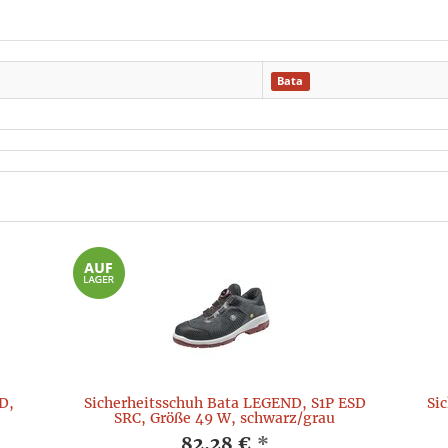
Bata
D,
Sicherheitsschuh Bata LEGEND, S1P ESD
Si
SRC, Größe 49 W, schwarz/grau
82,28 €
*