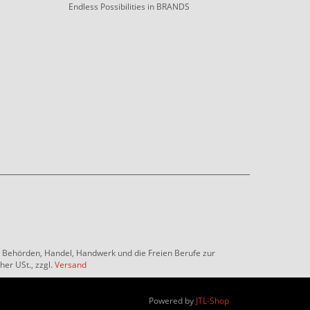
Endless Possibilities in BRANDS
e, Behörden, Handel, Handwerk und die Freien Berufe zur
her USt., zzgl.
Versand
Powered by
JTL-Shop