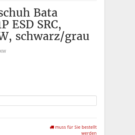
sschuh Bata
P ESD SRC,
W, schwarz/grau
5XW
muss für Sie bestellt
werden