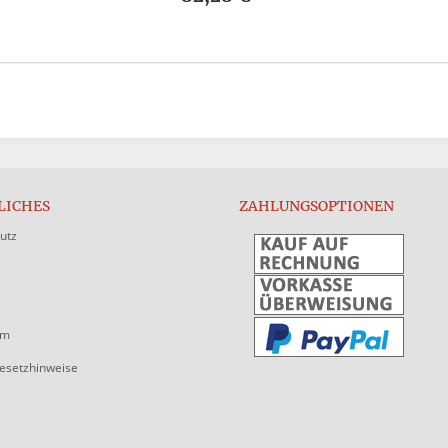
LICHES
ZAHLUNGSOPTIONEN
utz
um
gesetzhinweise