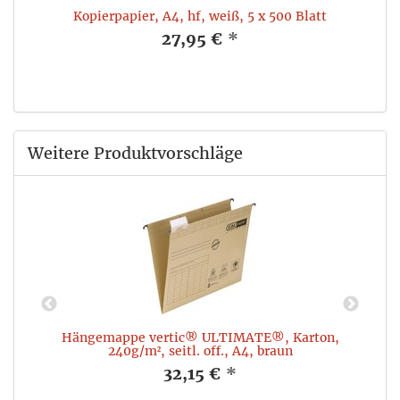
Kopierpapier, A4, hf, weiß, 5 x 500 Blatt
27,95 €
*
Weitere Produktvorschläge
 x
Hängemappe vertic® ULTIMATE®, Karton,
V
240g/m², seitl. off., A4, braun
32,15 €
*