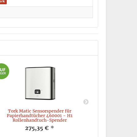
ork
Tork Matic Sensorspender für
Handtuchrollensp
Papierhandtücher 460001 - H1
1
Rollenhandtuch-Spender
275,35 €
*