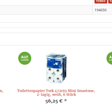
TORK®
T
194650
m,
Toilettenpapier Tork 472193 Mini Smartone,
2-lagig, weiß, 6 Stück
56,25 €
*