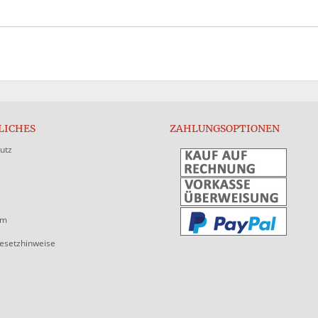
LICHES
ZAHLUNGSOPTIONEN
utz
um
gesetzhinweise