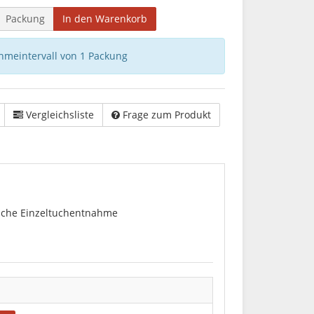
Packung
In den Warenkorb
hmeintervall von 1 Packung
Vergleichsliste
Frage zum Produkt
nische Einzeltuchentnahme