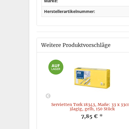
Marke:
Herstellerartikelnummer:
Weitere Produktvorschläge
trus, für Air Box
Servietten Tork 18343, Maße: 33 x 33c
5ml
3lagig, gelb, 150 Stück
*
7,85 €
*