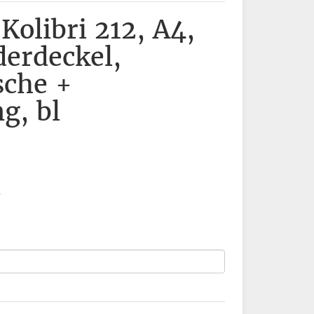
Kolibri 212, A4,
derdeckel,
che +
g, bl
r