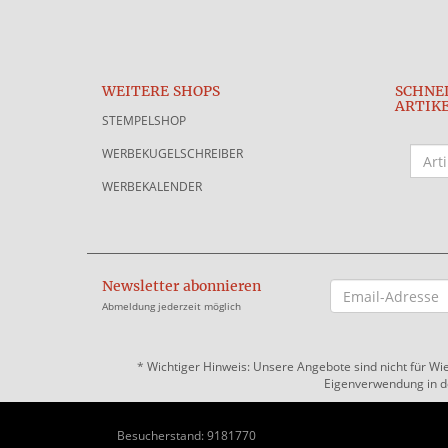
WEITERE SHOPS
SCHNE
ARTIK
STEMPELSHOP
WERBEKUGELSCHREIBER
WERBEKALENDER
Newsletter abonnieren
EMAIL-
ADRESSE
Abmeldung jederzeit möglich
*
Wichtiger Hinweis: Unsere Angebote sind nicht für Wi
Eigenverwendung in der
Besucherstand: 9181770