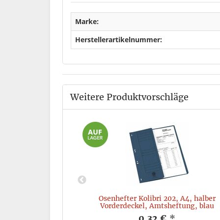
Marke:
Herstellerartikelnummer:
Weitere Produktvorschläge
502000, blau
Ösenhefter Kolibri 202, A4, halber
Vorderdeckel, Amtsheftung, blau
*
0,32 €
*