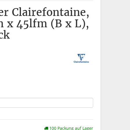
er Clairefontaine,
 x 45lfm (B x L),
ck
100 Packung auf Lager