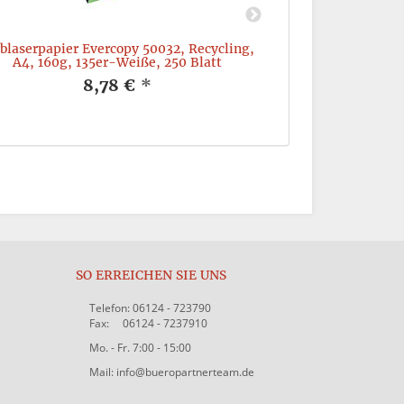
blaserpapier Evercopy 50032, Recycling,
Geschäftsbuch
A4, 160g, 135er-Weiße, 250 Blatt
kariert, A4, 90 
8,78 €
*
SO ERREICHEN SIE UNS
Telefon: 06124 - 723790
Fax: 06124 - 7237910
Mo. - Fr. 7:00 - 15:00
Mail: info@bueropartnerteam.de