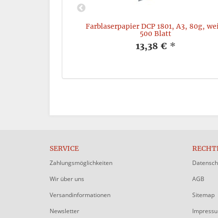
 A4, 160g, weiß,
Farblaserpapier DCP 1801, A3, 80g, we
500 Blatt
*
13,38 €
*
SERVICE
RECHT
Zahlungsmöglichkeiten
Datensch
Wir über uns
AGB
Versandinformationen
Sitemap
Newsletter
Impress