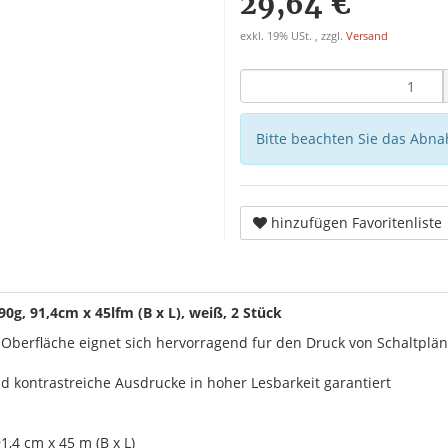
29,64 €
exkl. 19% USt. , zzgl.
Versand
Bitte beachten Sie das Abna
hinzufügen Favoritenliste
90g, 91,4cm x 45lfm (B x L), weiß, 2 Stück
n Oberfläche eignet sich hervorragend fur den Druck von Schaltplä
d kontrastreiche Ausdrucke in hoher Lesbarkeit garantiert
1,4 cm x 45 m (B x L)