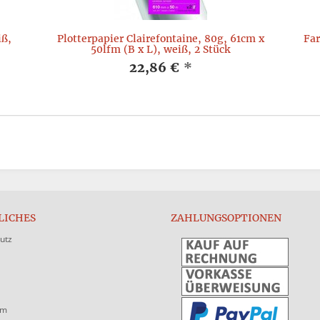
iß,
Plotterpapier Clairefontaine, 80g, 61cm x
Far
50lfm (B x L), weiß, 2 Stück
22,86 €
*
LICHES
ZAHLUNGSOPTIONEN
utz
um