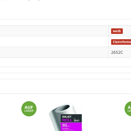
weiß
Clairefont
2652C