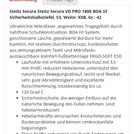
Steitz Secura Steitz Secura VD PRO 1800 BOA SF
Sicherheitshalbstiefel, S3, Weite: XXB, Gr.: 42
Ultraleichte Mikrofaser, angenehmes Tragegefühl durch
nahtfreie Schuhkonstruktion, BOA Fit System,
geschlossene Lasche, gepolsterte Bordüre für mehr
Komfort, mit textilem Durchtrittschutz, Funktionsfutter
aus atmungsaktivem Textil und Mikrofaser,
austauschbare Komfort-Fußbetteinlage ERGO-SOFT ESD
Laufsohle mit erhöhtem Umknickschutz mit 3,5
mm Profil, reduziert Hebelarme, unterstützt den
natürlichen Bewegungsablauf, leicht und flexibel,
sehr gute Abriebfestigkeit und exzellente
Rutschhemmung, hitzebeständig bis ca
120 Grad C
Sicherheitsschuhe, die weniger Einfluss auf die
natürliche Bewegung des Fußes nehmen, sind
hebelarmreduziert
Hebelarmkräfte verursachen Knieschmerzen und
Rückenprobleme und können Umknickunfälle
begünstigen
Diese Kräfte reduzieren wir durch Änderungen am