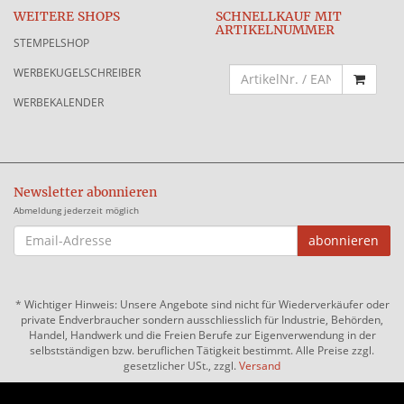
WEITERE SHOPS
SCHNELLKAUF MIT
ARTIKELNUMMER
STEMPELSHOP
WERBEKUGELSCHREIBER
WERBEKALENDER
Newsletter abonnieren
Abmeldung jederzeit möglich
EMAIL-
abonnieren
ADRESSE
*
Wichtiger Hinweis: Unsere Angebote sind nicht für Wiederverkäufer oder
private Endverbraucher sondern ausschliesslich für Industrie, Behörden,
Handel, Handwerk und die Freien Berufe zur Eigenverwendung in der
selbstständigen bzw. beruflichen Tätigkeit bestimmt. Alle Preise zzgl.
gesetzlicher USt., zzgl.
Versand