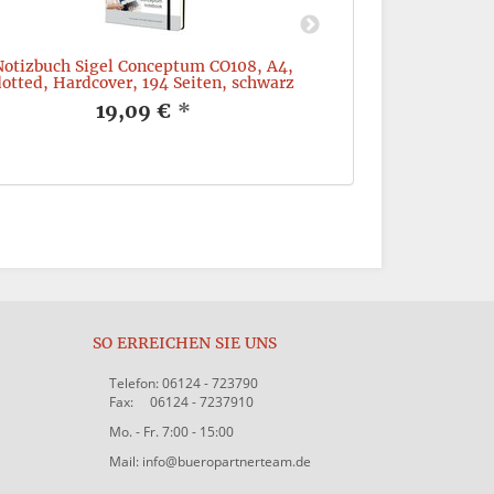
Notizbuch Sigel Conceptum CO108, A4,
Notizbuch Sig
otted, Hardcover, 194 Seiten, schwarz
liniert, Softco
19,09 €
*
SO ERREICHEN SIE UNS
Telefon: 06124 - 723790
Fax: 06124 - 7237910
Mo. - Fr. 7:00 - 15:00
Mail: info@bueropartnerteam.de