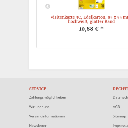
 4-farbig, 50 x
Visitenkarte 3C, Edelkarton, 85 x 55 
4 Stück
hochweiß, glatter Rand
*
10,88 €
*
SERVICE
RECHT
Zahlungsmöglichkeiten
Datensch
Wir über uns
AGB
Versandinformationen
Sitemap
Newsletter
Impress