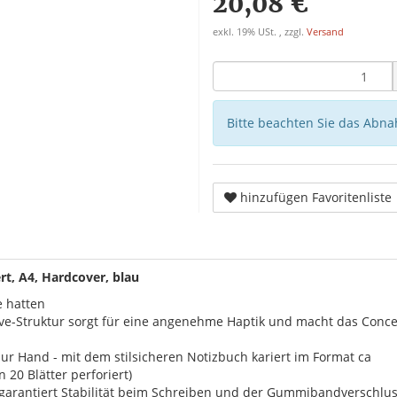
20,08 €
exkl. 19% USt. , zzgl.
Versand
Bitte beachten Sie das Abna
hinzufügen Favoritenliste
t, A4, Hardcover, blau
e hatten
wave-Struktur sorgt für eine angenehme Haptik und macht das Con
 zur Hand - mit dem stilsicheren Notizbuch kariert im Format ca
n 20 Blätter perforiert)
garantiert Stabilität beim Schreiben und der Gummibandverschluss