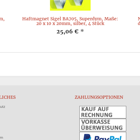
mm,
Haftmagnet Sigel BA705, Superdym, Maße:
20 x 10 x 20mm, silber, 4 Stück
d
25,06 €
*
LICHES
ZAHLUNGSOPTIONEN
utz
um