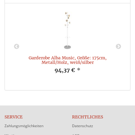
k
Garderobe Alba Music, Größe: 175cm,
B
Metall/Holz, weiß/silber
94,37 €
*
SERVICE
RECHTLICHES
Zahlungsmöglichkeiten
Datenschutz