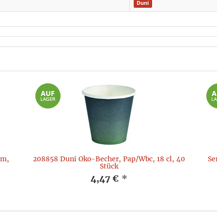
Duni
cm,
208858 Duni Öko-Becher, Pap/Wbc, 18 cl, 40
Se
Stück
4,47 €
*