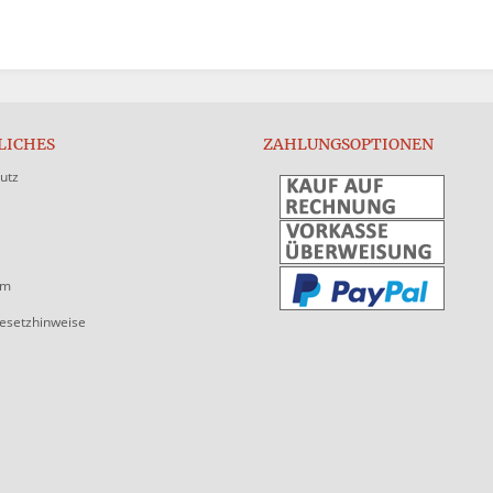
LICHES
ZAHLUNGSOPTIONEN
utz
um
gesetzhinweise