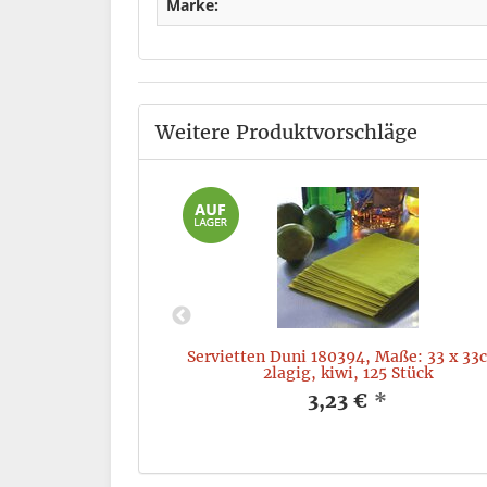
Marke:
Weitere Produktvorschläge
 Pap/Wbc, 24 cl,
Servietten Duni 180394, Maße: 33 x 33
2lagig, kiwi, 125 Stück
*
3,23 €
*