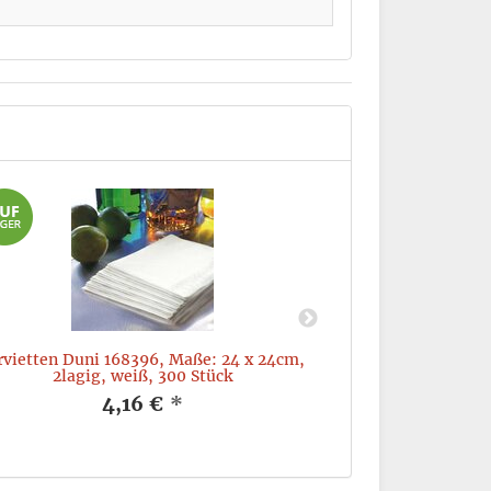
rvietten Duni 168396, Maße: 24 x 24cm,
Einweg-Gabel 
2lagig, weiß, 300 Stück
Ho
4,16 €
*