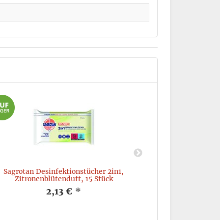
Sagrotan Desinfektionstücher 2in1,
Sagrotan Desi
Zitronenblütenduft, 15 Stück
2,13 €
*