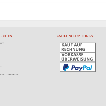
LICHES
ZAHLUNGSOPTIONEN
utz
um
gesetzhinweise