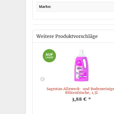
Marke:
Weitere Produktvorschläge
tan 10001244, 130
Sagrotan Allzweck- und Bodenreinig
2g, 15 Stück
Blütenfrische, 1,5l
*
3,88 €
*