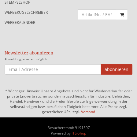
STEMPELSHOP
WERBEKUGELSCHREIBER
WERBEKALENDER
Newsletter abonnieren
Abmeldung jederzeit möglich
EMAIL-
abonnieren
ADRESSE
*
Wichtiger Hinweis: Unsere Angebote sind nicht für Wiederverkäufer oder
private Endverbraucher sondern ausschliesslich für Industrie, Behörden,
Handel, Handwerk und die Freien Berufe zur Eigenverwendung in der
selbstständigen bzw. beruflichen Tätigkeit bestimmt. Alle Preise zzgl.
gesetzlicher USt., zzgl.
Versand
Besucherstand: 9191597
Powered by
JTL-Shop