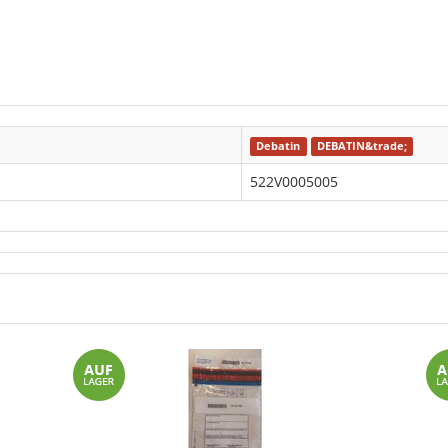
Debatin
DEBATIN&trade;
522V0005005