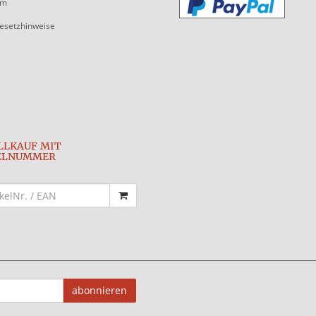
um
gesetzhinweise
LLKAUF MIT
ELNUMMER
abonnieren