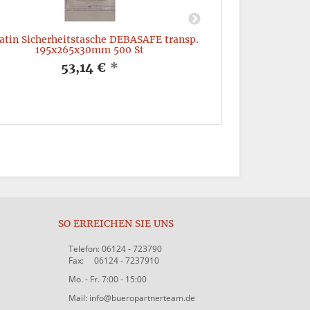
atin Sicherheitstasche DEBASAFE transp.
Debatin Beglei
195x265x30mm 500 St
fl/ro D
53,14 €
*
SO ERREICHEN SIE UNS
Telefon: 06124 - 723790
Fax: 06124 - 7237910
Mo. - Fr. 7:00 - 15:00
Mail: info@bueropartnerteam.de