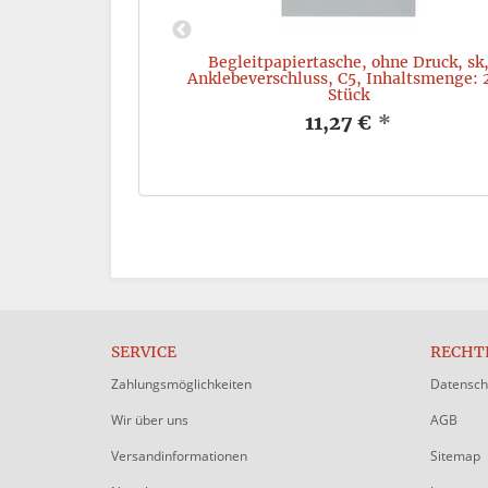
lachbeutel 50my
Begleitpapiertasche, ohne Druck, sk
0 St
Anklebeverschluss, C5, Inhaltsmenge: 
Stück
*
11,27 €
*
SERVICE
RECHT
Zahlungsmöglichkeiten
Datensch
Wir über uns
AGB
Versandinformationen
Sitemap