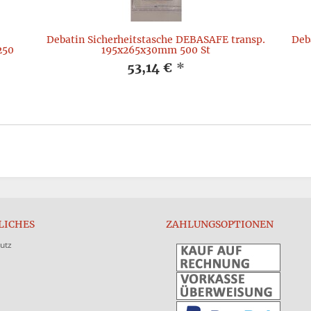
,
Debatin Sicherheitstasche DEBASAFE transp.
Deb
250
195x265x30mm 500 St
53,14 €
*
LICHES
ZAHLUNGSOPTIONEN
utz