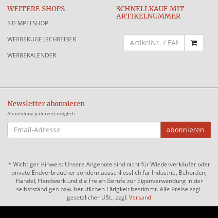
WEITERE SHOPS
SCHNELLKAUF MIT
ARTIKELNUMMER
STEMPELSHOP
WERBEKUGELSCHREIBER
WERBEKALENDER
Newsletter abonnieren
Abmeldung jederzeit möglich
EMAIL-
abonnieren
ADRESSE
*
Wichtiger Hinweis: Unsere Angebote sind nicht für Wiederverkäufer oder
private Endverbraucher sondern ausschliesslich für Industrie, Behörden,
Handel, Handwerk und die Freien Berufe zur Eigenverwendung in der
selbstständigen bzw. beruflichen Tätigkeit bestimmt. Alle Preise zzgl.
gesetzlicher USt., zzgl.
Versand