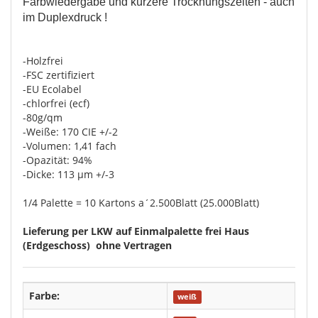
Farbwiedergabe und kürzere Trocknungszeiten -
auch
im
Duplexdruck !
-Holzfrei
-FSC zertifiziert
-EU Ecolabel
-chlorfrei (ecf)
-80g/qm
-Weiße: 170 CIE +/-2
-Volumen: 1,41 fach
-Opazität: 94%
-Dicke: 113 µm +/-3
1/4 Palette = 10 Kartons a´2.500Blatt (25.000Blatt)
Lieferung per LKW auf Einmalpalette frei Haus
(Erdgeschoss) ohne Vertragen
Farbe:
weiß