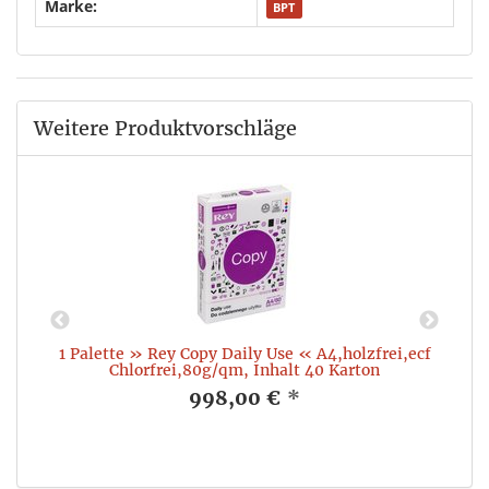
Marke:
BPT
Weitere Produktvorschläge
1 Palette » Rey Copy Daily Use « A4,holzfrei,ecf
1
Chlorfrei,80g/qm, Inhalt 40 Karton
998,00 €
*